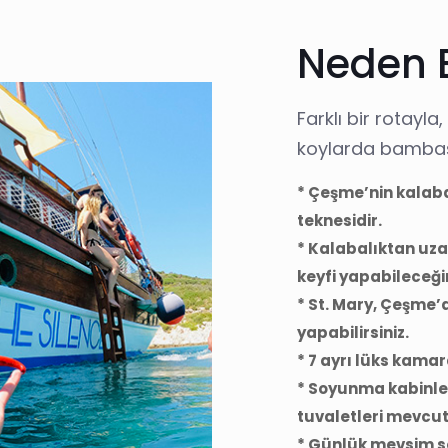
Neden B
Farklı bir rotayl
koylarda bambaş
* Çeşme’nin kalaba
teknesidir.
* Kalabalıktan uza
keyfi yapabileceği
* St. Mary, Çeşme
yapabilirsiniz.
* 7 ayrı lüks kamar
* Soyunma kabinler
tuvaletleri mevcut
* Günlük mevsim se