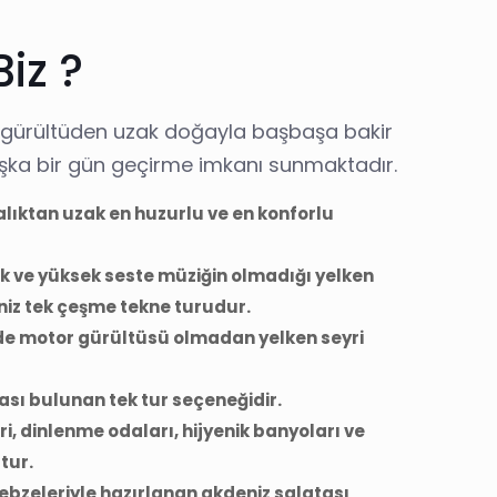
iz ?
a, gürültüden uzak doğayla başbaşa bakir
ka bir gün geçirme imkanı sunmaktadır.
lıktan uzak en huzurlu ve en konforlu
k ve yüksek seste müziğin olmadığı yelken
niz tek çeşme tekne turudur.
’de motor gürültüsü olmadan yelken seyri
ası bulunan tek tur seçeneğidir.
i, dinlenme odaları, hijyenik banyoları ve
tur.
bzeleriyle hazırlanan akdeniz salatası