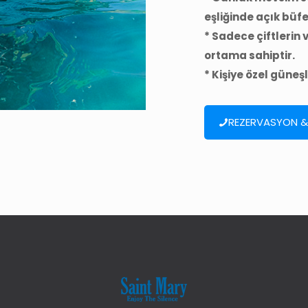
eşliğinde açık büf
* Sadece çiftlerin v
ortama sahiptir.
* Kişiye özel güneş
REZERVASYON & 