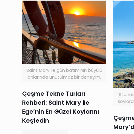
Saint Mary ile gün batımının büyülü
anlarında unutulmaz bir deneyim.
Çeşme Tekne Turları
Standar
koylard
Rehberi: Saint Mary ile
Ege’nin En Güzel Koylarını
Çeşme 
Keşfedin
Mary’d