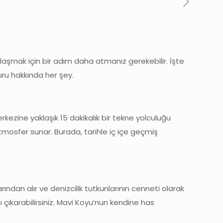
şmak için bir adım daha atmanız gerekebilir. İşte
u hakkında her şey.
rkezine yaklaşık 15 dakikalık bir tekne yolculuğu
 atmosfer sunar. Burada, tarihle iç içe geçmiş
dan alır ve denizcilik tutkunlarının cenneti olarak
ı çıkarabilirsiniz. Mavi Koyu’nun kendine has