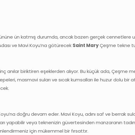
 ününe ün katmış durumda, ancak bazen gerçek cennetlere ula
k Adası ve Mavi Koyu’na götürecek
Saint Mary
Çeşme tekne tur
inç anılar biriktiren eşeklerden alıyor. Bu küçük ada, Çeşme me
ı tepeleri, masmavi suları ve sıcak kumsalları ile huzur dolu bir
ecek.
yu’na doğru devam eder. Mavi Koyu, adını saf ve berrak suların
orları yapabilir veya teknenizin güvertesinden manzaranın tadın
inlendirmeniz için mükemmel bir fırsattır.