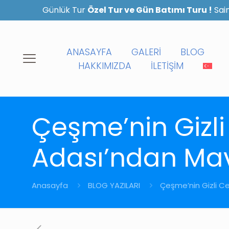
Günlük Tur
Özel Tur ve Gün Batımı Turu !
Sain
ANASAYFA
GALERİ
BLOG
HAKKIMIZDA
İLETİŞİM
Çeşme’nin Gizli
Adası’ndan Mav
Anasayfa
BLOG YAZILARI
Çeşme’nin Gizli Ce