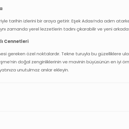
da
riyle tarihin izlerini bir araya getirir. Eşek Adası’nda adım ata
nı zamanda yerel lezzetlerin tadını çıkarabilir ve yeni arkadaşl
lı Cennetleri
mesi gereken özel noktalardır. Tekne turuyla bu güzelliklere ula
me’nin doğal zenginliklerinin ve mavinin büyüsünün en iyi örne
yatınıza unutulmaz anılar ekleyin.