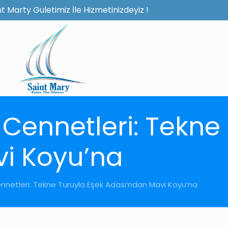
t Marty Guletimiz İle Hizmetinizdeyiz !
 Cennetleri: Tekne
i Koyu’na
nnetleri: Tekne Turuyla Eşek Adası’ndan Mavi Koyu’na