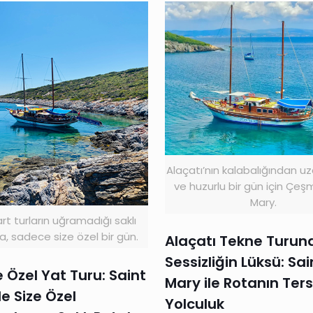
Alaçatı’nın kalabalığından uz
ve huzurlu bir gün için Çeş
Mary.
t turların uğramadığı saklı
a, sadece size özel bir gün.
Alaçatı Tekne Turun
Sessizliğin Lüksü: Sai
Özel Yat Turu: Saint
Mary ile Rotanın Ters
e Size Özel
Yolculuk