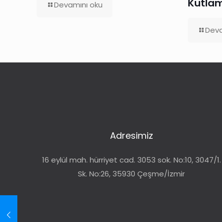
Kutlam
Devamını oku
Deva
Adresimiz
16 eylül mah. hürriyet cad. 3053 sok. No:10, 3047/1.
Sk. No:26, 35930 Çeşme/İzmir