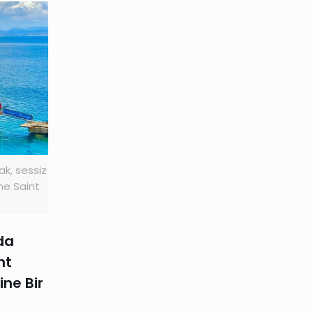
ak, sessiz
me Saint
da
nt
ine Bir