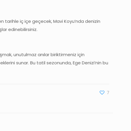
rken tarihle iç içe geçecek, Mavi Koyu’nda denizin
ar edinebilirsiniz.
şmak, unutulmaz anılar biriktirmeniz için
klerini sunar. Bu tatil sezonunda, Ege Denizi’nin bu
7